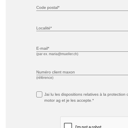
Code postal*
Localité*
E-mail*
(par ex. maria@mueller.ch)
Numéro client maxon
(référence)
Jai lu
les dispositions relatives à la protectio
motor ag et je les accepte.*