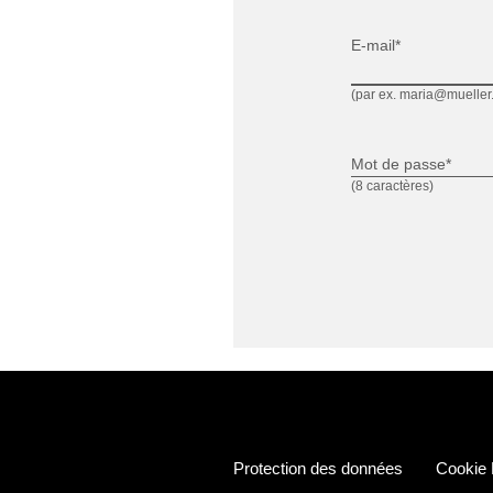
E-mail*
(par ex. maria@mueller
Mot de passe*
(8 caractères)
Protection des données
Cookie 